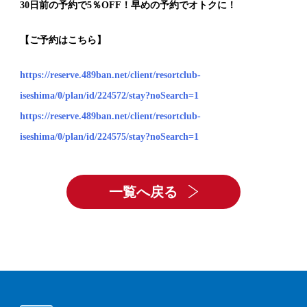
30日前の予約で5％OFF！早めの予約でオトクに！
【ご予約はこちら】
https://reserve.489ban.net/client/resortclub-
iseshima/0/plan/id/224572/stay?noSearch=1
https://reserve.489ban.net/client/resortclub-
iseshima/0/plan/id/224575/stay?noSearch=1
一覧へ戻る