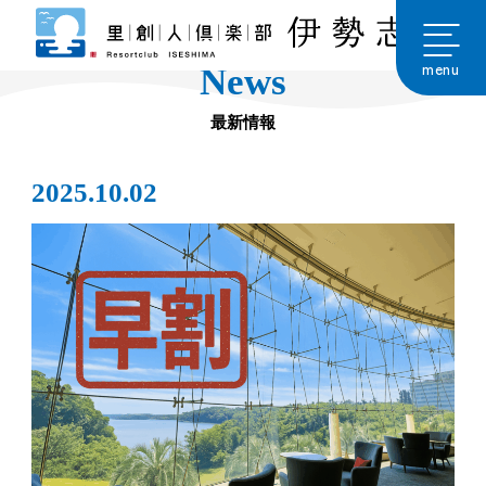
Skip
to
content
menu
News
最新情報
2025.10.02