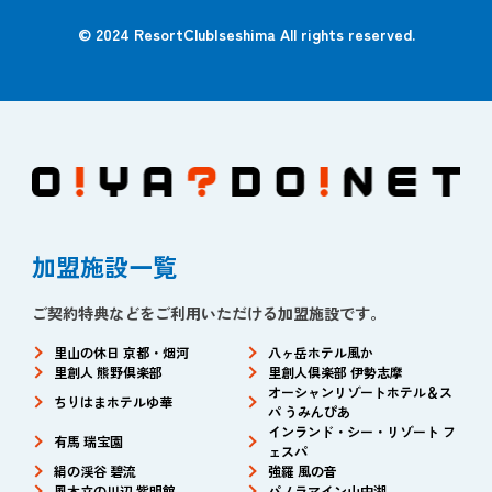
© 2024 ResortClubIseshima All rights reserved.
加盟施設一覧
ご契約特典などをご利用いただける加盟施設です。
里山の休日 京都・烟河
八ヶ岳ホテル風か
里創人 熊野倶楽部
里創人倶楽部 伊勢志摩
オーシャンリゾートホテル＆ス
ちりはまホテルゆ華
パ うみんぴあ
インランド・シー・リゾート フ
有馬 瑞宝園
ェスパ
絹の渓谷 碧流
強羅 風の音
風木立の川辺 紫明館
パノラマイン山中湖