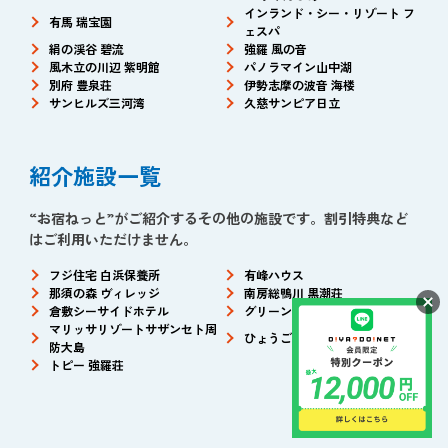
インランド・シー・リゾート フ
有馬 瑞宝園
ェスパ
絹の渓谷 碧流
強羅 風の音
風木立の川辺 紫明館
パノラマイン山中湖
別府 豊泉荘
伊勢志摩の波音 海楼
サンヒルズ三河湾
久慈サンピア日立
紹介施設一覧
“お宿ねっと”がご紹介するその他の施設です。割引特典など
はご利用いただけません。
フジ住宅 白浜保養所
有峰ハウス
那須の森 ヴィレッジ
南房総鴨川 黒潮荘
倉敷シーサイドホテル
グリーンビュー立山
マリッサリゾートサザンセト周
ひょうご共済会館
防大島
トピー 強羅荘