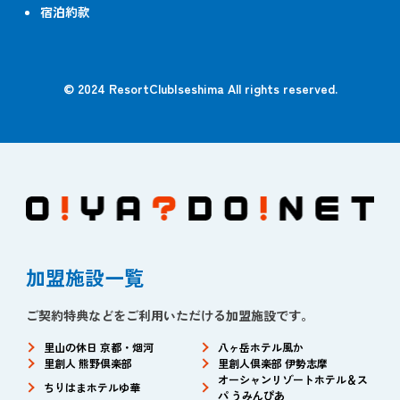
宿泊約款
© 2024 ResortClubIseshima All rights reserved.
加盟施設一覧
ご契約特典などをご利用いただける加盟施設です。
里山の休日 京都・烟河
八ヶ岳ホテル風か
里創人 熊野倶楽部
里創人倶楽部 伊勢志摩
オーシャンリゾートホテル＆ス
ちりはまホテルゆ華
パ うみんぴあ