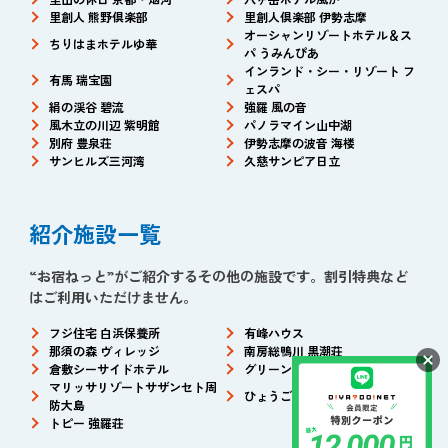
里創人 熊野倶楽部
里創人倶楽部 伊勢志摩
オーシャンリゾートホテル＆ス
ちりはまホテルゆ華
パ うみんぴあ
インランド・シー・リゾート フ
有馬 瑞宝園
ェスパ
絹の渓谷 碧流
強羅 風の音
風木立の川辺 紫明館
パノラマイン山中湖
別府 豊泉荘
伊勢志摩の波音 海楼
サンヒルズ三河湾
久慈サンピア日立
紹介施設一覧
“お宿ねっと”がご紹介するその他の施設です。割引特典など
はご利用いただけません。
フジ住宅 白浜保養所
有峰ハウス
那須の森 ヴィレッジ
南房総鴨川 黒潮荘
倉敷シーサイドホテル
グリーンビュー立山
マリッサリゾートサザンセト周
ひょうご共済会館
防大島
トピー 強羅荘