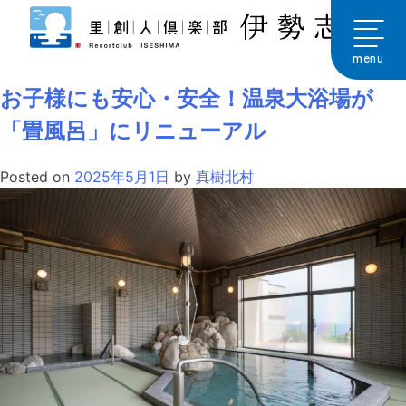
Skip
to
月:
2025年5月
content
menu
お子様にも安心・安全！温泉大浴場が
「畳風呂」にリニューアル
Posted on
2025年5月1日
by
真樹北村