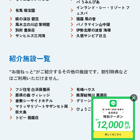
パ うみんぴあ
インランド・シー・リゾート フ
有馬 瑞宝園
ェスパ
絹の渓谷 碧流
強羅 風の音
風木立の川辺 紫明館
パノラマイン山中湖
別府 豊泉荘
伊勢志摩の波音 海楼
サンヒルズ三河湾
久慈サンピア日立
紹介施設一覧
“お宿ねっと”がご紹介するその他の施設です。割引特典など
はご利用いただけません。
フジ住宅 白浜保養所
有峰ハウス
那須の森 ヴィレッジ
南房総鴨川 黒潮荘
倉敷シーサイドホテル
グリーンビュー立山
マリッサリゾートサザンセト周
ひょうご共済会館
防大島
トピー 強羅荘