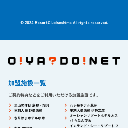
© 2024 ResortClubIseshima All rights reserved.
加盟施設一覧
ご契約特典などをご利用いただける加盟施設です。
里山の休日 京都・烟河
八ヶ岳ホテル風か
里創人 熊野倶楽部
里創人倶楽部 伊勢志摩
オーシャンリゾートホテル＆ス
ちりはまホテルゆ華
パ うみんぴあ
インランド・シー・リゾート フ