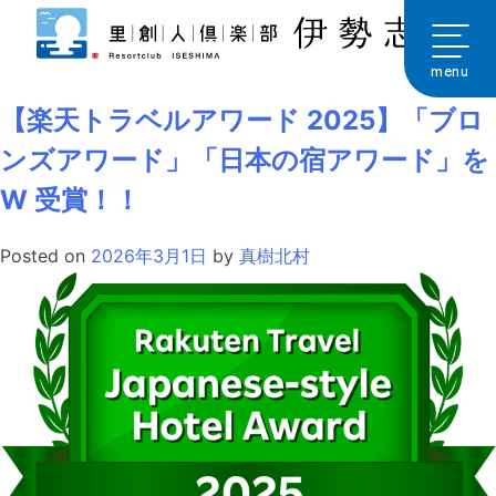
Skip
to
月:
2026年3月
content
menu
【楽天トラベルアワード 2025】「ブロ
ンズアワード」「日本の宿アワード」を
W 受賞！！
Posted on
2026年3月1日
by
真樹北村